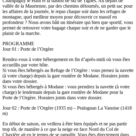
Champagny le Haut et la station de ski de Tignes. Au départ de
vallée de la Maurienne, par des chemins détournés, un petit sac pour
les affaires de la journée, le repas chaque soir dans les refuges de
montagne, quel meilleur moyen pour découvrir ce massif en
profondeur ? Nous avons bâti un itinéraire qui bien que sportif, vous
permet de retrouver votre bagage chaque soir et de ne garder que le
plaisir de la marche.
PROGRAMME
Jour 01 : Porte de l’Orgère
Rendez-vous à votre hébergement en fin d’après-midi où vous êtes
accueillis par votre hôte.
Si vous êtes hébergés au Refuge de l’Orgère : vous prenez la navette
(à votre charge) depuis la gare routière de Modane. Horaires joints
dans votre dossier.
Si vous êtes hébergés à Modane : vous prendrez la navette (à votre
charge) le lendemain depuis la gare routière de Modane pour la
Porte de l’Orgère. Horaires joints dans votre dossier.
Jour 02 : Porte de l’Orgère (1935 m) – Pralognan La Vanoise (1418
m)
En début de saison, on veillera à être bien équipés et ne pas partir
trop tôt, de manière à ce que la neige en face Nord du Col de
Chavière ait eu le temps de se ramollir. Vous êtes directement dans