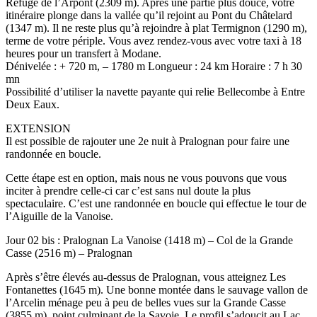
Refuge de l’Arpont (2309 m). Après une partie plus douce, votre
itinéraire plonge dans la vallée qu’il rejoint au Pont du Châtelard
(1347 m). Il ne reste plus qu’à rejoindre à plat Termignon (1290 m),
terme de votre périple. Vous avez rendez-vous avec votre taxi à 18
heures pour un transfert à Modane.
Dénivelée : + 720 m, – 1780 m Longueur : 24 km Horaire : 7 h 30
mn
Possibilité d’utiliser la navette payante qui relie Bellecombe à Entre
Deux Eaux.
EXTENSION
Il est possible de rajouter une 2e nuit à Pralognan pour faire une
randonnée en boucle.
Cette étape est en option, mais nous ne vous pouvons que vous
inciter à prendre celle-ci car c’est sans nul doute la plus
spectaculaire. C’est une randonnée en boucle qui effectue le tour de
l’Aiguille de la Vanoise.
Jour 02 bis : Pralognan La Vanoise (1418 m) – Col de la Grande
Casse (2516 m) – Pralognan
Après s’être élevés au-dessus de Pralognan, vous atteignez Les
Fontanettes (1645 m). Une bonne montée dans le sauvage vallon de
l’Arcelin ménage peu à peu de belles vues sur la Grande Casse
(3855 m), point culminant de la Savoie. Le profil s’adoucit au Lac