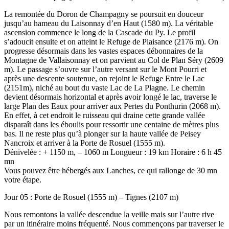
La remontée du Doron de Champagny se poursuit en douceur
jusqu’au hameau du Laisonnay d’en Haut (1580 m). La véritable
ascension commence le long de la Cascade du Py. Le profil
s’adoucit ensuite et on atteint le Refuge de Plaisance (2176 m). On
progresse désormais dans les vastes espaces débonnaires de la
Montagne de Vallaisonnay et on parvient au Col de Plan Séry (2609
m). Le passage s’ouvre sur l’autre versant sur le Mont Pourri et
après une descente soutenue, on rejoint le Refuge Entre le Lac
(2151m), niché au bout du vaste Lac de La Plagne. Le chemin
devient désormais horizontal et après avoir longé le lac, traverse le
large Plan des Eaux pour arriver aux Pertes du Ponthurin (2068 m).
En effet, à cet endroit le ruisseau qui draine cette grande vallée
disparaît dans les éboulis pour ressortir une centaine de mètres plus
bas. Il ne reste plus qu’à plonger sur la haute vallée de Peisey
Nancroix et arriver à la Porte de Rosuel (1555 m).
Dénivelée : + 1150 m, – 1060 m Longueur : 19 km Horaire : 6 h 45
mn
Vous pouvez être hébergés aux Lanches, ce qui rallonge de 30 mn
votre étape.
Jour 05 : Porte de Rosuel (1555 m) – Tignes (2107 m)
Nous remontons la vallée descendue la veille mais sur l’autre rive
par un itinéraire moins fréquenté. Nous commençons par traverser le