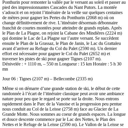
Ponthurin pour remonter la vallée par le versant au soleil et passer au
pied des impressionnantes Cascades du Nant Putors. La montée
s’adoucit et on rejoint l’itinéraire de la veille sur quelques centaines
de mètres pour gagner les Pertes du Ponthurin (2068 m) où on
change définitivement de rive. L’itinéraire désormais débonnaire
franchit de courtes montées pour atteindre de grands replats. Après
le Plan de La Plagne, on rejoint la Cabane des Mindières (2224 m)
qui domine le Lac de La Plagne sur l’autre versant. Se succèdent
ensuite le Plan de la Grassaz, le Plan de Janin, le Lac du Grattaleu
avant d’arriver au Refuge du Col du Palet (2590 m). Un dernier
effort est nécessaire pour gagner le Col du Palet (2652 m) et
traverser les pistes de ski pour gagner Tignes (2107 m).
Dénivelée : + 1110 m, – 550 m Longueur : 15 km Horaire : 5 h 30
mn
Jour 06 : Tignes (2107 m) – Bellecombe (2335 m)
Même si on démarre d’une grande station de ski, le début de cette
randonnée à l’écart de l’itinéraire classique peut avoir une ambiance
nature pour peu que le regard se porte sur la droite. Nous entrons
rapidement dans le Parc de la Vanoise et la progression peu pentue
nous conduit au Col de la Leisse (2758 m) face au Glacier de La
Grande Motte. Nous sommes au coeur de grands espaces. La longue
et douce descente commence par le Lac des Nettes, le Plan des
Nettes et le Refuge de la Leisse (2590 m). Le Vallon de la Leisse se