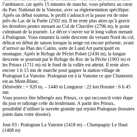
l’ambiance, car après 15 minutes de marche, vous pénétrez au cœur
du Parc National de la Vanoise, avec sa réglementation spécifique.
Après un début soutenu, le profil s’adoucit et la pause est de mise
près du Lac de la Partie (2502 m). Il ne reste plus alors qu’à gravir
les dernières pentes menant au Col de Chavière (2796 m), le point
culminant de la journée. Le décor s’ouvre sur le long vallon menant
à Pralognan. Vous entamez la raide descente du versant Nord du col,
délicat en début de saison lorsque la neige est encore présente, avant
d’arriver au Plan des Cairns, sorte de Land Art participatif en
montagne. Après le Refuge de Péclet Polset (2430 m), la longue
descente se poursuit par le Refuge du Roc de la Pèche (1903 m) et
les Prioux (1711 m) où le fond de la vallée est atteint. Il reste alors
encore 1 h 15 mn de marche pour gagner la station-village de
Pralognan La Vanoise. Pralognan est à la Vanoise ce que Chamonix
est au Mont-Blanc.
Dénivelée : + 920 m, – 1440 m Longueur : 22 km Horaire : 6 h 45
mn
Vous pouvez être hébergés aux Prioux, ce qui raccourcit votre étape
du jour et rallonge celle du lendemain. A partir des Prioux,
possibilité d’utiliser la navette gratuite qui rejoint Pralognan (horaires
joints dans votre dossier).
Jour 03 : Pralognan La Vanoise (1418 m) – Champagny Le Haut
(1468 m)