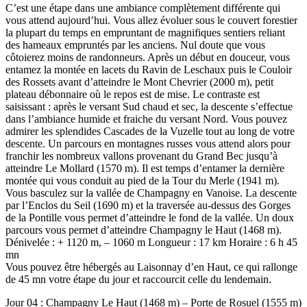
C’est une étape dans une ambiance complètement différente qui
vous attend aujourd’hui. Vous allez évoluer sous le couvert forestier
la plupart du temps en empruntant de magnifiques sentiers reliant
des hameaux empruntés par les anciens. Nul doute que vous
côtoierez moins de randonneurs. Après un début en douceur, vous
entamez la montée en lacets du Ravin de Leschaux puis le Couloir
des Rossets avant d’atteindre le Mont Chevrier (2000 m), petit
plateau débonnaire où le repos est de mise. Le contraste est
saisissant : après le versant Sud chaud et sec, la descente s’effectue
dans l’ambiance humide et fraiche du versant Nord. Vous pouvez
admirer les splendides Cascades de la Vuzelle tout au long de votre
descente. Un parcours en montagnes russes vous attend alors pour
franchir les nombreux vallons provenant du Grand Bec jusqu’à
atteindre Le Mollard (1570 m). Il est temps d’entamer la dernière
montée qui vous conduit au pied de la Tour du Merle (1941 m).
Vous basculez sur la vallée de Champagny en Vanoise. La descente
par l’Enclos du Seil (1690 m) et la traversée au-dessus des Gorges
de la Pontille vous permet d’atteindre le fond de la vallée. Un doux
parcours vous permet d’atteindre Champagny le Haut (1468 m).
Dénivelée : + 1120 m, – 1060 m Longueur : 17 km Horaire : 6 h 45
mn
Vous pouvez être hébergés au Laisonnay d’en Haut, ce qui rallonge
de 45 mn votre étape du jour et raccourcit celle du lendemain.
Jour 04 : Champagny Le Haut (1468 m) – Porte de Rosuel (1555 m)