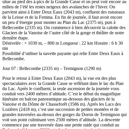
situe au pied des à-pics de la Grande Casse et on peut voir encore au
milieu de l’été les restes neigeux des avalanches de l’hiver. On
parvient ainsi à Entre Deux Eaux (2043 m), confluent des ruisseaux
de la Leisse et de la Femma. En fin de journée, il faut avoir encore
un peu d’énergie pour monter au Plan du Lac (2375 m), puis à
Bellecombe (2335 m). On commence à bien découvrir la calotte des
Glaciers de la Vanoise de l’autre côté de la gorge et théâtre de notre
dernière étape.
Dénivelée : + 1030 m, – 800 m Longueur : 22 km Horaire : 6 h 30
mn
Possibilité d’utiliser la navette payante qui relie Entre Deux Eaux à
Bellecombe.
Jour 07 : Bellecombe (2335 m) – Termignon (1290 m)
Pour le retour à Entre Deux Eaux (2043 m), la vue est des plus
spectaculaires avec la Grande Casse se reflétant dans le lac du Plan
du Lac. Après le confluent, la seule ascension de la journée vous
conduit vers 2400 mètres d’altitude. C’est le début du magnifique
itinéraire en balcon panoramique au-dessous des glaciers de la
Vanoise et du Dôme de Chasseforêt (3586 m). Après les Lacs des
Lozières (2418 m), c’est une succession de petites montées et de
grandes traversées au-dessus des gorges du Doron de Termignon qui
voit son point culminant vers 2500 mètres d’altitude. La descente
commence par une traversée dans une pente raide qui conduit au