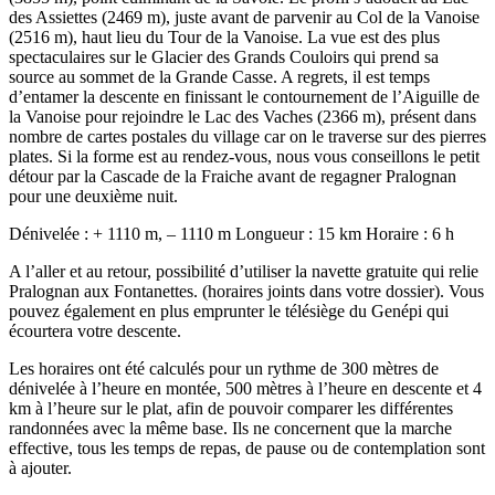
des Assiettes (2469 m), juste avant de parvenir au Col de la Vanoise
(2516 m), haut lieu du Tour de la Vanoise. La vue est des plus
spectaculaires sur le Glacier des Grands Couloirs qui prend sa
source au sommet de la Grande Casse. A regrets, il est temps
d’entamer la descente en finissant le contournement de l’Aiguille de
la Vanoise pour rejoindre le Lac des Vaches (2366 m), présent dans
nombre de cartes postales du village car on le traverse sur des pierres
plates. Si la forme est au rendez-vous, nous vous conseillons le petit
détour par la Cascade de la Fraiche avant de regagner Pralognan
pour une deuxième nuit.
Dénivelée : + 1110 m, – 1110 m Longueur : 15 km Horaire : 6 h
A l’aller et au retour, possibilité d’utiliser la navette gratuite qui relie
Pralognan aux Fontanettes. (horaires joints dans votre dossier). Vous
pouvez également en plus emprunter le télésiège du Genépi qui
écourtera votre descente.
Les horaires ont été calculés pour un rythme de 300 mètres de
dénivelée à l’heure en montée, 500 mètres à l’heure en descente et 4
km à l’heure sur le plat, afin de pouvoir comparer les différentes
randonnées avec la même base. Ils ne concernent que la marche
effective, tous les temps de repas, de pause ou de contemplation sont
à ajouter.