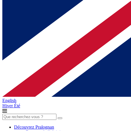
English
Hiver
Été
Rechercher :
Découvrez Pralognan