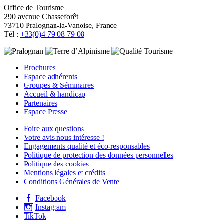
Office de Tourisme
290 avenue Chasseforêt
73710 Pralognan-la-Vanoise, France
Tél :
+33(0)4 79 08 79 08
Brochures
Espace adhérents
Groupes & Séminaires
Accueil & handicap
Partenaires
Espace Presse
Foire aux questions
Votre avis nous intéresse !
Engagements qualité et éco-responsables
Politique de protection des données personnelles
Politique des cookies
Mentions légales et crédits
Conditions Générales de Vente
Facebook
Instagram
TikTok