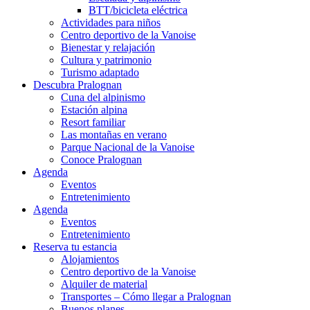
BTT/bicicleta eléctrica
Actividades para niños
Centro deportivo de la Vanoise
Bienestar y relajación
Cultura y patrimonio
Turismo adaptado
Descubra Pralognan
Cuna del alpinismo
Estación alpina
Resort familiar
Las montañas en verano
Parque Nacional de la Vanoise
Conoce Pralognan
Agenda
Eventos
Entretenimiento
Agenda
Eventos
Entretenimiento
Reserva tu estancia
Alojamientos
Centro deportivo de la Vanoise
Alquiler de material
Transportes – Cómo llegar a Pralognan
Buenos planes