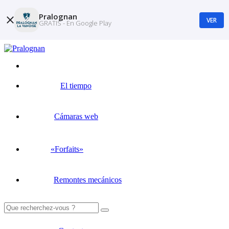
Pralognan
VER
GRATIS - En Google Play
El tiempo
Cámaras web
«Forfaits»
Remontes mecánicos
Buscar: