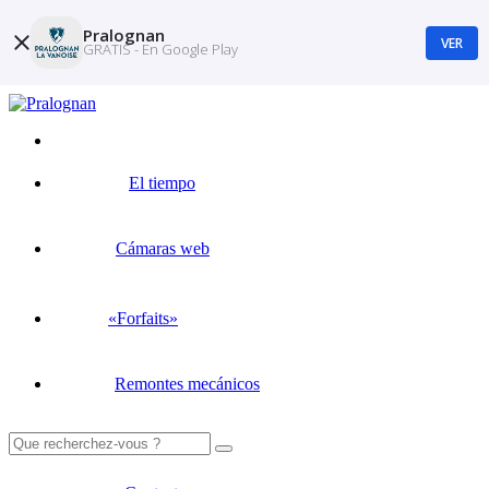
Pralognan
VER
GRATIS - En Google Play
El tiempo
Cámaras web
«Forfaits»
Remontes mecánicos
Buscar: