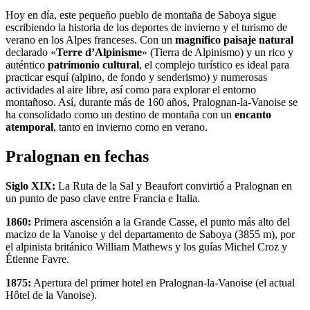
Hoy en día, este pequeño pueblo de montaña de Saboya sigue
escribiendo la historia de los deportes de invierno y el turismo de
verano en los Alpes franceses. Con un
magnífico paisaje natural
declarado «
Terre d’Alpinisme
» (Tierra de Alpinismo) y un rico y
auténtico
patrimonio cultural
, el complejo turístico es ideal para
practicar esquí (alpino, de fondo y senderismo) y numerosas
actividades al aire libre, así como para explorar el entorno
montañoso. Así, durante más de 160 años, Pralognan-la-Vanoise se
ha consolidado como un destino de montaña con un
encanto
atemporal
, tanto en invierno como en verano.
Pralognan en fechas
Siglo XIX:
La Ruta de la Sal y Beaufort convirtió a Pralognan en
un punto de paso clave entre Francia e Italia.
1860:
Primera ascensión a la Grande Casse, el punto más alto del
macizo de la Vanoise y del departamento de Saboya (3855 m), por
el alpinista británico William Mathews y los guías Michel Croz y
Étienne Favre.
1875:
Apertura del primer hotel en Pralognan-la-Vanoise (el actual
Hôtel de la Vanoise).