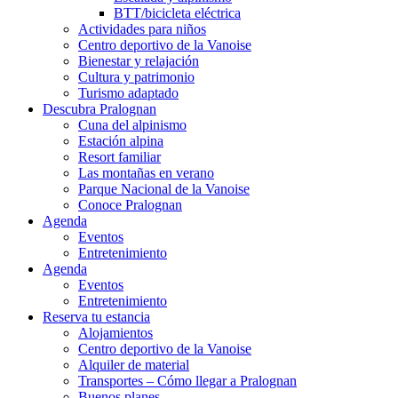
BTT/bicicleta eléctrica
Actividades para niños
Centro deportivo de la Vanoise
Bienestar y relajación
Cultura y patrimonio
Turismo adaptado
Descubra Pralognan
Cuna del alpinismo
Estación alpina
Resort familiar
Las montañas en verano
Parque Nacional de la Vanoise
Conoce Pralognan
Agenda
Eventos
Entretenimiento
Agenda
Eventos
Entretenimiento
Reserva tu estancia
Alojamientos
Centro deportivo de la Vanoise
Alquiler de material
Transportes – Cómo llegar a Pralognan
Buenos planes