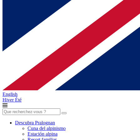
English
Hiver
Été
Buscar:
Descubra Pralognan
Cuna del alpinismo
Estación alpina
Resort familiar