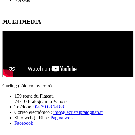
>
Aseos
MULTIMEDIA
Curling (sólo en invierno)
159 route du Plateau
73710 Pralognan-la-Vanoise
Teléfono :
04 79 08 74 88
Correo electrónico :
info@lecristalpralognan.fr
Sitio web (URL) :
Página web
Facebook