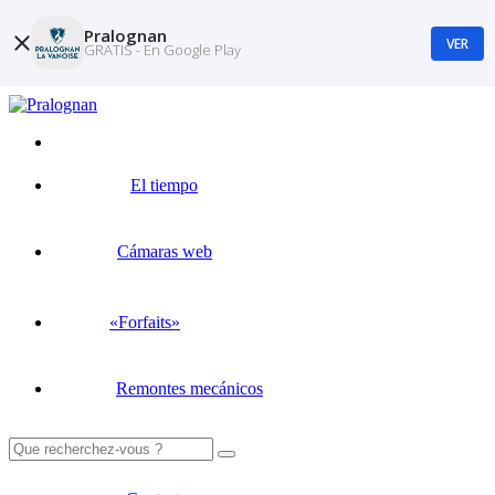
Pralognan
VER
GRATIS - En Google Play
El tiempo
Cámaras web
«Forfaits»
Remontes mecánicos
Buscar: