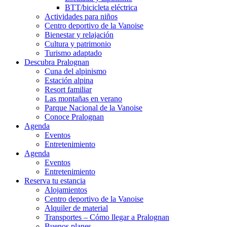
BTT/bicicleta eléctrica
Actividades para niños
Centro deportivo de la Vanoise
Bienestar y relajación
Cultura y patrimonio
Turismo adaptado
Descubra Pralognan
Cuna del alpinismo
Estación alpina
Resort familiar
Las montañas en verano
Parque Nacional de la Vanoise
Conoce Pralognan
Agenda
Eventos
Entretenimiento
Agenda
Eventos
Entretenimiento
Reserva tu estancia
Alojamientos
Centro deportivo de la Vanoise
Alquiler de material
Transportes – Cómo llegar a Pralognan
Buenos planes