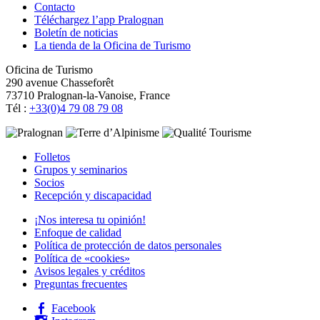
Contacto
Téléchargez l’app Pralognan
Boletín de noticias
La tienda de la Oficina de Turismo
Oficina de Turismo
290 avenue Chasseforêt
73710 Pralognan-la-Vanoise, France
Tél :
+33(0)4 79 08 79 08
Folletos
Grupos y seminarios
Socios
Recepción y discapacidad
¡Nos interesa tu opinión!
Enfoque de calidad
Política de protección de datos personales
Política de «cookies»
Avisos legales y créditos
Preguntas frecuentes
Facebook