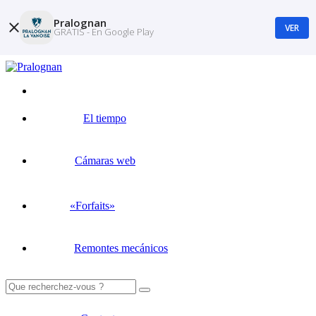
Pralognan
VER
GRATIS - En Google Play
El tiempo
Cámaras web
«Forfaits»
Remontes mecánicos
Buscar: