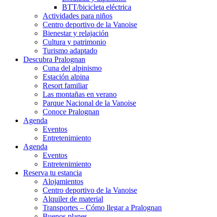
BTT/bicicleta eléctrica
Actividades para niños
Centro deportivo de la Vanoise
Bienestar y relajación
Cultura y patrimonio
Turismo adaptado
Descubra Pralognan
Cuna del alpinismo
Estación alpina
Resort familiar
Las montañas en verano
Parque Nacional de la Vanoise
Conoce Pralognan
Agenda
Eventos
Entretenimiento
Agenda
Eventos
Entretenimiento
Reserva tu estancia
Alojamientos
Centro deportivo de la Vanoise
Alquiler de material
Transportes – Cómo llegar a Pralognan
Buenos planes