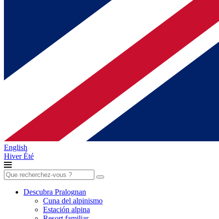
English
Hiver
Été
Buscar:
Descubra Pralognan
Cuna del alpinismo
Estación alpina
Resort familiar