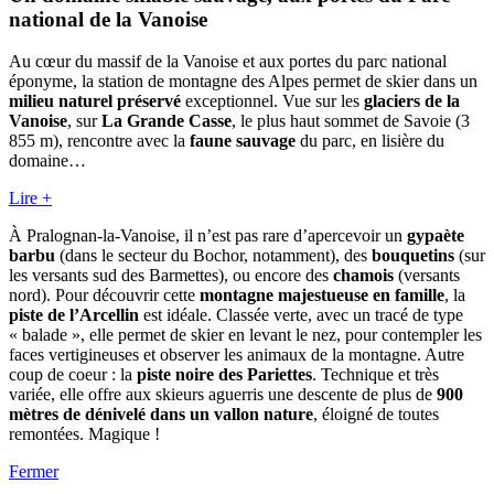
national de la Vanoise
Au cœur du massif de la Vanoise et aux portes du parc national
éponyme, la station de montagne des Alpes permet de skier dans un
milieu naturel préservé
exceptionnel. Vue sur les
glaciers de la
Vanoise
, sur
La Grande Casse
, le plus haut sommet de Savoie (3
855 m), rencontre avec la
faune sauvage
du parc, en lisière du
domaine…
Lire +
À Pralognan-la-Vanoise, il n’est pas rare d’apercevoir un
gypaète
barbu
(dans le secteur du Bochor, notamment), des
bouquetins
(sur
les versants sud des Barmettes), ou encore des
chamois
(versants
nord). Pour découvrir cette
montagne majestueuse en famille
, la
piste de l’Arcellin
est idéale. Classée verte, avec un tracé de type
« balade », elle permet de skier en levant le nez, pour contempler les
faces vertigineuses et observer les animaux de la montagne. Autre
coup de coeur : la
piste noire des Pariettes
. Technique et très
variée, elle offre aux skieurs aguerris une descente de plus de
900
mètres de dénivelé dans un vallon nature
, éloigné de toutes
remontées. Magique !
Fermer