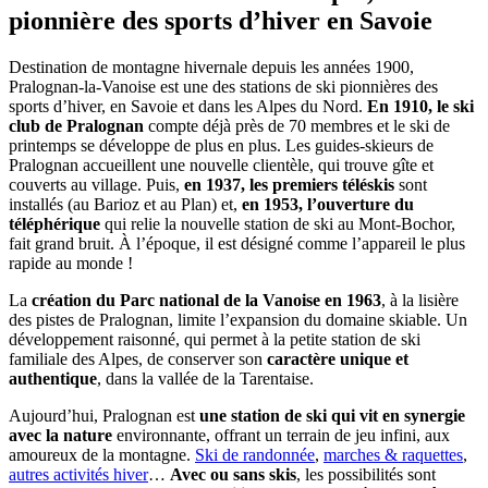
pionnière des sports d’hiver en Savoie
Destination de montagne hivernale depuis les années 1900,
Pralognan-la-Vanoise est une des stations de ski pionnières des
sports d’hiver, en Savoie et dans les Alpes du Nord.
En 1910, l
e ski
club de Pralognan
compte déjà près de 70 membres et le ski de
printemps se développe de plus en plus. Les guides-skieurs de
Pralognan accueillent une nouvelle clientèle, qui trouve gîte et
couverts au village. Puis,
en 1937, les premiers té
l
é
skis
sont
installés (au Barioz et au Plan) et,
en 1953, l’ouverture du
t
é
l
é
ph
érique
qui relie la nouvelle station de ski au Mont-Bochor,
fait grand bruit. À l’époque, il est désigné comme l’appareil le plus
rapide au monde !
La
création du
Parc
national de la Vanoise en 1963
, à la lisière
des pistes de Pralognan, limite l’expansion du domaine skiable. Un
développement raisonné, qui permet à la petite station de ski
familiale des Alpes, de conserver son
caractère unique et
authentique
, dans la vallée de la Tarentaise.
Aujourd’hui, Pralognan est
une station de ski qui vit en synergie
avec la nature
environnante, offrant un terrain de jeu infini, aux
amoureux de la montagne.
Ski de randonnée
,
marches & raquettes
,
autres activités hiver
…
Avec ou sans skis
, les possibilités sont