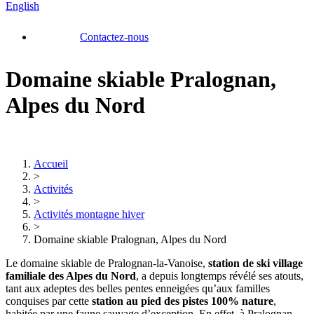
English
Contactez-nous
Domaine skiable Pralognan,
Alpes du Nord
Accueil
>
Activités
>
Activités montagne hiver
>
Domaine skiable Pralognan, Alpes du Nord
Le domaine skiable de Pralognan-la-Vanoise,
station de ski village
familiale
des Alpes
du Nord
, a depuis longtemps révélé ses atouts,
tant aux adeptes des belles pentes enneigées qu’aux familles
conquises par cette
station au pied des pistes
100% nature
,
habitée par une faune sauvage d’exception. En effet, à Pralognan,