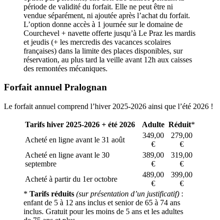
période de validité du forfait. Elle ne peut être ni
vendue séparément, ni ajoutée après l’achat du forfait.
L’option donne accès à 1 journée sur le domaine de
Courchevel + navette offerte jusqu’à Le Praz les mardis
et jeudis (+ les mercredis des vacances scolaires
françaises) dans la limite des places disponibles, sur
réservation, au plus tard la veille avant 12h aux caisses
des remontées mécaniques.
Forfait annuel Pralognan
Le forfait annuel comprend l’hiver 2025-2026 ainsi que l’été 2026 !
Tarifs hiver 2025-2026 + été 2026
Adulte
Réduit
*
349,00
279,00
Acheté en ligne avant le 31 août
€
€
Acheté en ligne avant le 30
389,00
319,00
septembre
€
€
489,00
399,00
Acheté à partir du 1er octobre
€
€
*
Tarifs réduits
(sur présentation d’un justificatif)
:
enfant de 5 à 12 ans inclus et senior de 65 à 74 ans
inclus. Gratuit pour les moins de 5 ans et les adultes