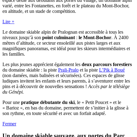
espace dédié aux débutants aux portes du village, un domaine alpin
varié, entre les Fontanettes, en forêt et le plateau du Mont-Bochor,
en altitude, et un stade de compétition.
Lire +
Le domaine skiable alpin de Pralognan est accessible à tous les
niveaux jusqu’à son
point culminant
:
le Mont-Bochor
. À 2400
mètres d’altitude, ce secteur ensoleillé aux pistes larges et aux
magnifiques panoramas, est idéal pour les skieurs intermédiaires et
les familles.
Les plus jeunes apprécient également les
deux parcours forestiers
du domaine skiable : la piste
Prali-Pralo
et la piste
L’Pik à Boué
(non damées, mais balisées et sécurisées). Ces espaces de glisse
ludiques invitent les enfants et leurs parents, à s’aventurer entre les
pins et à découvrir de nouvelles sensations !
Accès par le télésiège
du Génépi.
Pour une
pratique débutante du ski
, le « Petit Poucet » et le
« Barioz », en bas du domaine, permettent de s’initier à la glisse à
son rythme, en toute sécurité et avec un forfait adapté.
Fermer
Un domaine skiable sauvage, aux portes du Parc