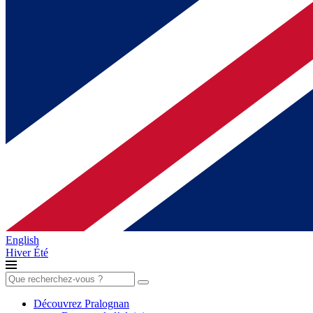
English
Hiver
Été
Rechercher :
Découvrez Pralognan