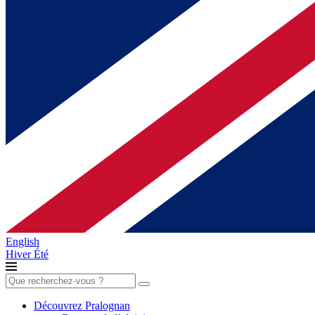
English
Hiver
Été
Rechercher :
Découvrez Pralognan