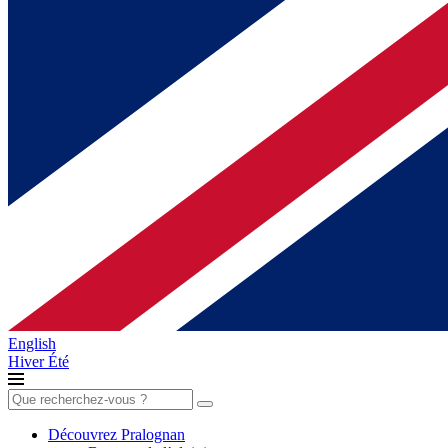
English
Hiver
Été
Rechercher :
Découvrez Pralognan