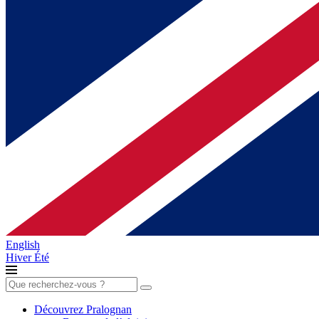
English
Hiver
Été
Rechercher :
Découvrez Pralognan