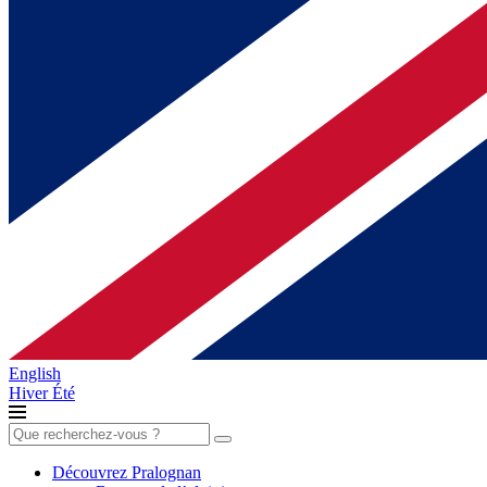
English
Hiver
Été
Rechercher :
Découvrez Pralognan