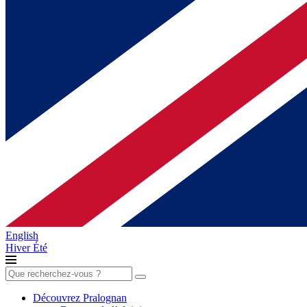
English
Hiver
Été
Rechercher :
Découvrez Pralognan